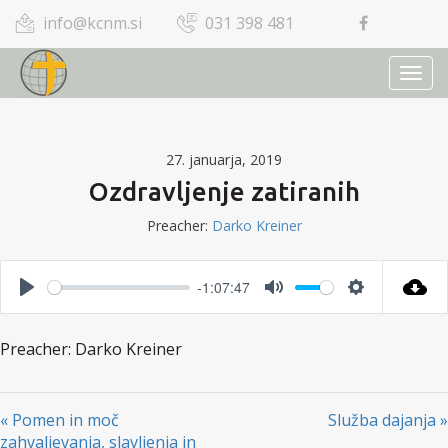
info@kcnm.si
031 398 481
TOGG
NAVI
27. januarja, 2019
Ozdravljenje zatiranih
Preacher:
Darko Kreiner
-1:07:47
PLAY
MUTE
SETTINGS
Preacher: Darko Kreiner
« Pomen in moč
Služba dajanja »
zahvaljevanja, slavljenja in