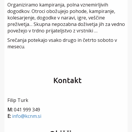
Organiziramo kampiranja, polna vznemirljivih
dogodkov. Otroci obožujejo pohode, kampiranje,
kolesarjenje, dogodke v naravi, igre, veščine
preživetja… Skupna nepozabna doživetja jih za vedno
povežejo v trdno prijateljstvo z vrstniki …
Srečanja potekajo vsako drugo in četrto soboto v
mesecu.
Kontakt
Filip Turk
M:
041 999 349
E:
info@kcnm.si