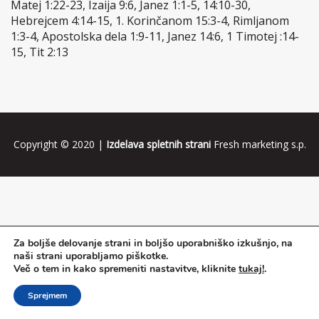
Matej 1:22-23, Izaija 9:6, Janez 1:1-5, 14:10-30,
Hebrejcem 4:14-15, 1. Korinčanom 15:3-4, Rimljanom
1:3-4, Apostolska dela 1:9-11, Janez 14:6, 1 Timotej :14-
15, Tit 2:13
Copyright © 2020 |
Izdelava spletnih strani
Fresh marketing s.p.
Za boljše delovanje strani in boljšo uporabniško izkušnjo, na
naši strani uporabljamo piškotke.
Več o tem in kako spremeniti nastavitve, kliknite
tukaj!
.
Sprejmem