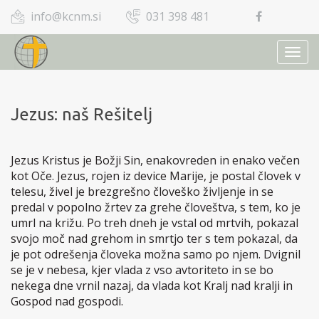
info@kcnm.si
031 398 481
TOGG
NAVI
Jezus: naš Rešitelj
Jezus Kristus je Božji Sin, enakovreden in enako večen
kot Oče. Jezus, rojen iz device Marije, je postal človek v
telesu, živel je brezgrešno človeško življenje in se
predal v popolno žrtev za grehe človeštva, s tem, ko je
umrl na križu. Po treh dneh je vstal od mrtvih, pokazal
svojo moč nad grehom in smrtjo ter s tem pokazal, da
je pot odrešenja človeka možna samo po njem. Dvignil
se je v nebesa, kjer vlada z vso avtoriteto in se bo
nekega dne vrnil nazaj, da vlada kot Kralj nad kralji in
Gospod nad gospodi.