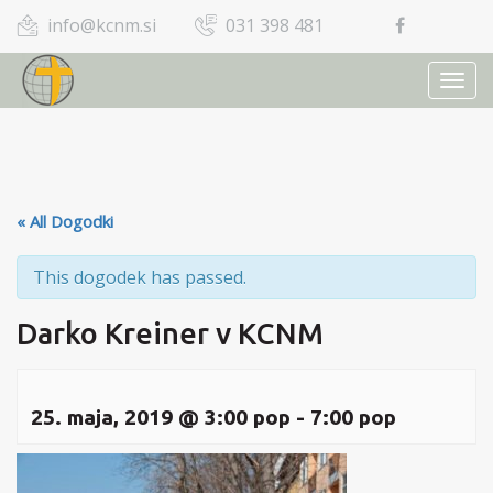
info@kcnm.si
031 398 481
TOGG
NAVI
« All Dogodki
This dogodek has passed.
Darko Kreiner v KCNM
25. maja, 2019 @ 3:00 pop
-
7:00 pop