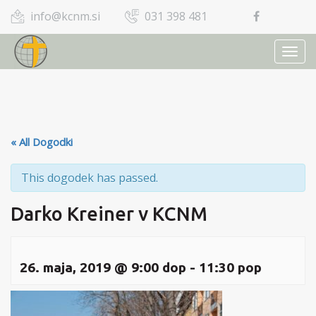
info@kcnm.si
031 398 481
TOGG
NAVI
« All Dogodki
This dogodek has passed.
Darko Kreiner v KCNM
26. maja, 2019 @ 9:00 dop
-
11:30 pop