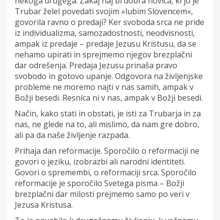
nekoga drugega. Zakaj naj bi dobra novica, ki jo je
Trubar želel povedati svojim »lubim Slovencem«,
govorila ravno o predaji? Ker svoboda srca ne pride
iz individualizma, samozadostnosti, neodvisnosti,
ampak iz predaje – predaje Jezusu Kristusu, da se
nehamo upirati in sprejmemo njegov brezplačni
dar odrešenja. Predaja Jezusu prinaša pravo
svobodo in gotovo upanje. Odgovora na življenjske
probleme ne moremo najti v nas samih, ampak v
Božji besedi. Resnica ni v nas, ampak v Božji besedi.
Način, kako stati in obstati, je isti za Trubarja in za
nas, ne glede na to, ali mislimo, da nam gre dobro,
ali pa da naše življenje razpada.
Prihaja dan reformacije. Sporočilo o reformaciji ne
govori o jeziku, izobrazbi ali narodni identiteti.
Govori o spremembi, o reformaciji srca. Sporočilo
reformacije je sporočilo Svetega pisma – Božji
brezplačni dar milosti prejmemo samo po veri v
Jezusa Kristusa.