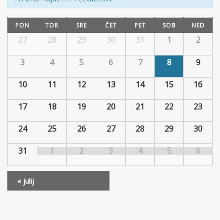
Calendar
PON
TOR
SRE
ČET
PET
SOB
NED
of
Calendar
27
28
29
30
31
1
2
of
Dogodki
Dogodki
3
4
5
6
7
8
9
10
11
12
13
14
15
16
17
18
19
20
21
22
23
24
25
26
27
28
29
30
31
1
2
3
4
5
6
«
julij